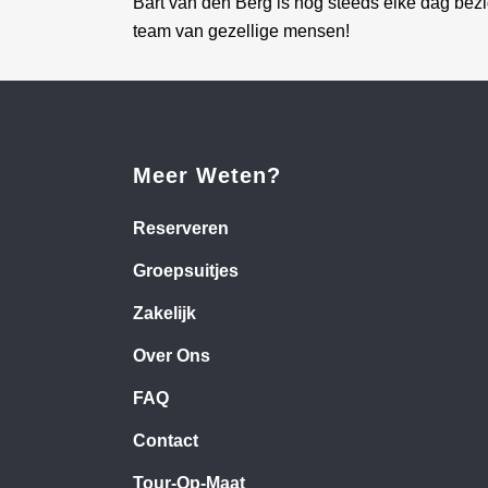
Bart van den Berg is nog steeds elke dag bezi
team van gezellige mensen!
Meer Weten?
Reserveren
Groepsuitjes
Zakelijk
Over Ons
FAQ
Contact
Tour-Op-Maat