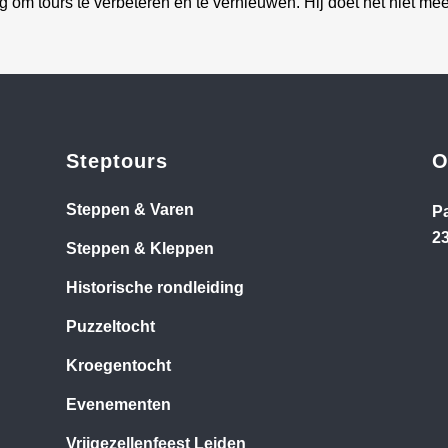
g om tours te verbeteren en te vernieuwen. Hij doet het niet me
Steptours
O
Steppen & Varen
P
2
Steppen & Kleppen
Historische rondleiding
Puzzeltocht
Kroegentocht
Evenementen
Vrijgezellenfeest Leiden