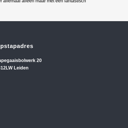
er allemaal alleen maar met een fantastisch
pstapadres
apegaaisbolwerk 20
312LW Leiden